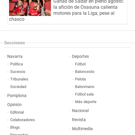
Ganas de Sadar en pleno agosto:
la afición de Osasuna calienta
motores para la Liga, pese al
chasco
Secciones
Navarra
Deportes
Política
Fútbol
Sucesos
Baloncesto
Tribunales
Pelota
Sociedad
Balonmano
Fútbol sala
Pamplona
Más deporte
Opinión
Nacional
Editorial
Revista
Colaboradores
Blogs
Multimedia
Encuestas