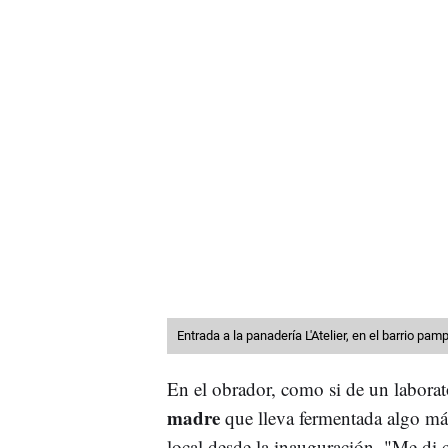
Entrada a la panadería L'Atelier, en el barrio pa
En el obrador, como si de un laborat
madre
que lleva fermentada algo más
local desde la inauguración. "Me di 