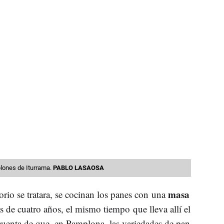
mplones de Iturrama.
PABLO LASAOSA
masa
orio se tratara, se cocinan los panes con una
 de cuatro años, el mismo tiempo que lleva allí el
cuenta de que, en Pamplona, las variedades de pan