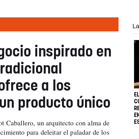
La
negocio inspirado en
radicional
ofrece a los
E
un producto único
C
R
E
ot Caballero, un arquitecto con alma de
E
imiento para deleitar el paladar de los