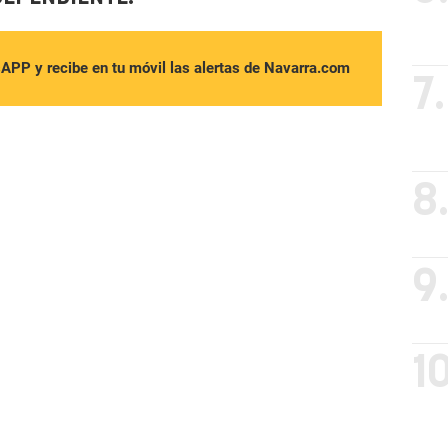
sAPP y recibe en tu móvil las alertas de Navarra.com
7.
8
9
10