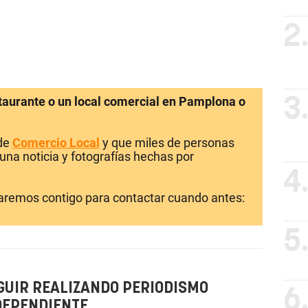
2
staurante o un local comercial en Pamplona o
3
 de
Comercio Local
y que miles de personas
una noticia y fotografías hechas por
4
laremos contigo para contactar cuando antes:
5
GUIR REALIZANDO PERIODISMO
6
DEPENDIENTE.