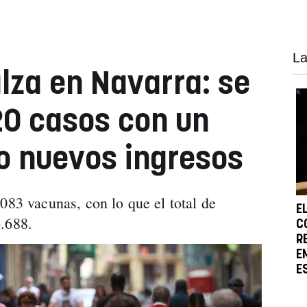
La
alza en Navarra: se
20 casos con un
o nuevos ingresos
083 vacunas, con lo que el total de
E
6.688.
C
R
E
E