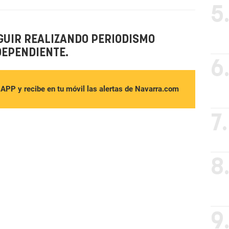
5
GUIR REALIZANDO PERIODISMO
DEPENDIENTE.
6
sAPP y recibe en tu móvil las alertas de Navarra.com
7.
8
9