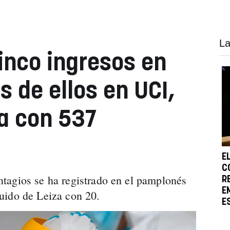
La
inco ingresos en
s de ellos en UCI,
a con 537
E
C
tagios se ha registrado en el pamplonés
R
E
uido de Leiza con 20.
E