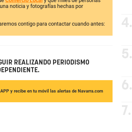
 de
Comercio Local
y que miles de personas
una noticia y fotografías hechas por
4
laremos contigo para contactar cuando antes:
5
GUIR REALIZANDO PERIODISMO
DEPENDIENTE.
6
sAPP y recibe en tu móvil las alertas de Navarra.com
7.