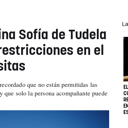
La
ina Sofía de Tudela
restricciones en el
sitas
recordado que no están permitidas las
E
a y que solo la persona acompañante puede
C
R
E
E