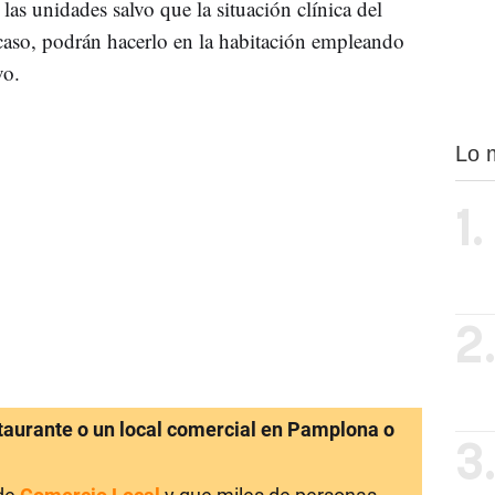
 las unidades salvo que la situación clínica del
 caso, podrán hacerlo en la habitación empleando
vo.
Lo 
1.
2
staurante o un local comercial en Pamplona o
3