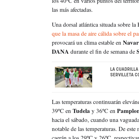
los 40ºC en varios puntos del territo
las más afectadas.
Una dorsal atlántica situada sobre la 
que la masa de aire cálida sobre el paí
Navar
provocará un clima estable en
DANA
durante el fin de semana de
LA CUADRILLA
SERVILLETA C
Las temperaturas continuarán elevándo
Tudela
Pamplo
39ºC en
y 36ºC en
hacia el sábado, cuando una vaguad
notable de las temperaturas. De est
caerán a los 29ºC y 26ºC, respectivam