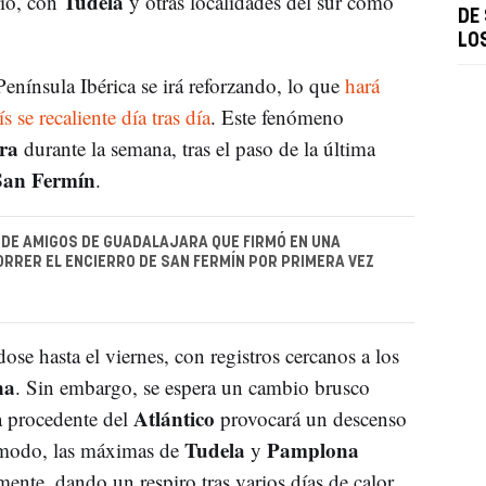
Tudela
rio, con
y otras localidades del sur como
DE
LO
Península Ibérica se irá reforzando, lo que
hará
s se recaliente día tras día
. Este fenómeno
ra
durante la semana, tras el paso de la última
San Fermín
.
 DE AMIGOS DE GUADALAJARA QUE FIRMÓ EN UNA
ORRER EL ENCIERRO DE SAN FERMÍN POR PRIMERA VEZ
se hasta el viernes, con registros cercanos a los
na
. Sin embargo, se espera un cambio brusco
Atlántico
a procedente del
provocará un descenso
Tudela
Pamplona
e modo, las máximas de
y
ente, dando un respiro tras varios días de calor