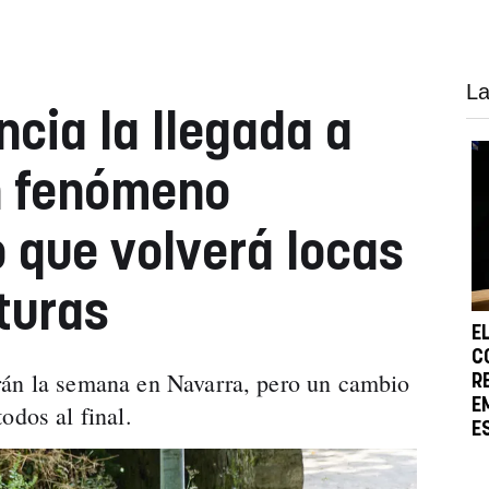
La
cia la llegada a
n fenómeno
 que volverá locas
turas
E
C
rán la semana en Navarra, pero un cambio
R
E
odos al final.
E