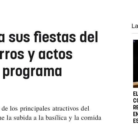
La
a sus fiestas del
rros y actos
: programa
E
C
de los principales atractivos del
R
E
 la subida a la basílica y la comida
E