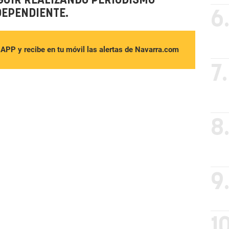
GUIR REALIZANDO PERIODISMO
DEPENDIENTE.
6
sAPP y recibe en tu móvil las alertas de Navarra.com
7.
8
9
10