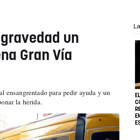
La
 gravedad un
na Gran Vía
al ensangrentado para pedir ayuda y un
E
onar la herida.
C
R
E
E