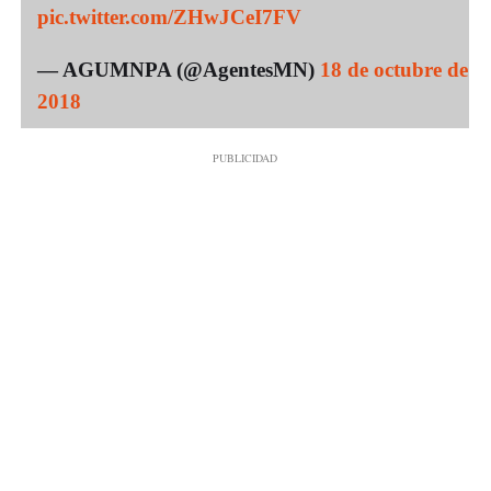
pic.twitter.com/ZHwJCeI7FV
— AGUMNPA (@AgentesMN)
18 de octubre de
2018