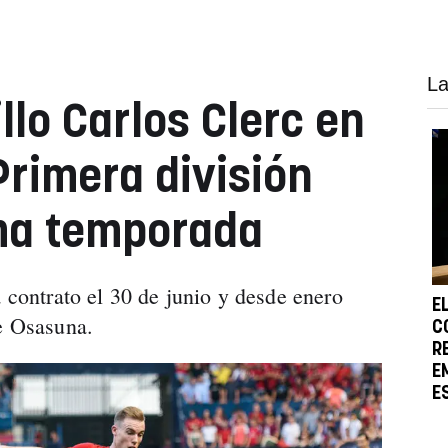
La
illo Carlos Clerc en
Primera división
ima temporada
a contrato el 30 de junio y desde enero
E
de Osasuna.
C
R
E
E