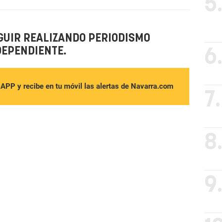
5
GUIR REALIZANDO PERIODISMO
DEPENDIENTE.
6
sAPP y recibe en tu móvil las alertas de Navarra.com
7.
8
9