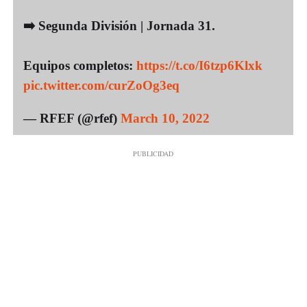
➡️ Segunda División | Jornada 31.
Equipos completos:
https://t.co/I6tzp6Klxk
pic.twitter.com/curZoOg3eq
— RFEF (@rfef)
March 10, 2022