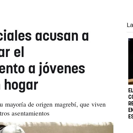
La
ciales acusan a
ar el
nto a jóvenes
 hogar
E
C
u mayoría de origen magrebí, que viven
R
E
tros asentamientos
E