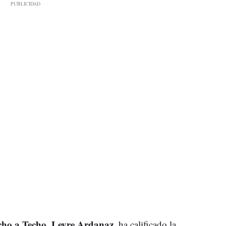
cho a Techo
Leyre Ardanaz
,
, ha calificado la