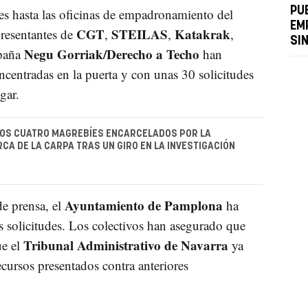
PU
ves hasta las oficinas de empadronamiento del
EM
CGT
STEILAS
Katakrak
presentantes de
,
,
,
SI
Negu Gorriak/Derecho a Techo
paña
han
centradas en la puerta y con unas 30 solicitudes
gar.
LOS CUATRO MAGREBÍES ENCARCELADOS POR LA
RCA DE LA CARPA TRAS UN GIRO EN LA INVESTIGACIÓN
Ayuntamiento de Pamplona
e prensa, el
ha
as solicitudes. Los colectivos han asegurado que
Tribunal Administrativo de Navarra
ue el
ya
recursos presentados contra anteriores