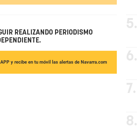
5
GUIR REALIZANDO PERIODISMO
DEPENDIENTE.
6
sAPP y recibe en tu móvil las alertas de Navarra.com
7.
8