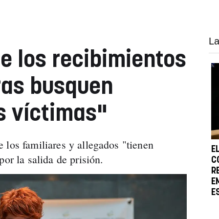
La
e los recibimientos
ras busquen
s víctimas"
 los familiares y allegados "tienen
E
por la salida de prisión.
C
R
E
E