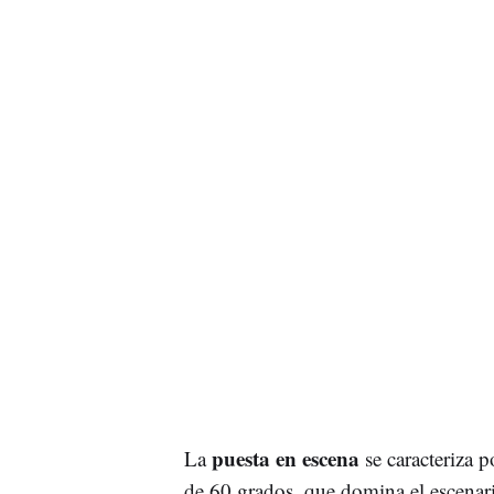
puesta en escena
La
se caracteriza 
de 60 grados, que domina el escenario