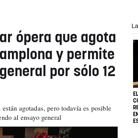
La
ar ópera que agota
Pamplona y permite
general por sólo 12
E
C
 están agotadas, pero todavía es posible
R
E
iendo al ensayo general
E