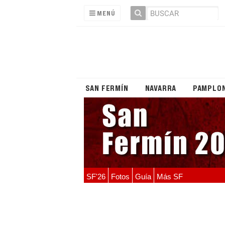
MENÚ
SAN FERMÍN
NAVARRA
PAMPLO
SF'26
Fotos
Guía
Más SF