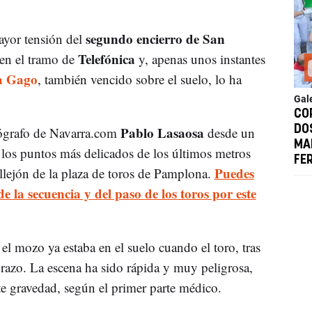
segundo encierro de San
yor tensión del
Telefónica
 en el tramo de
y, apenas unos instantes
a Gago
, también vencido sobre el suelo, lo ha
Gal
CO
Pablo Lasaosa
DO
otógrafo de Navarra.com
desde un
MA
 los puntos más delicados de los últimos metros
FE
Puedes
callejón de la plaza de toros de Pamplona.
e la secuencia y del paso de los toros por este
l mozo ya estaba en el suelo cuando el toro, tras
brazo. La escena ha sido rápida y muy peligrosa,
te gravedad, según el primer parte médico.