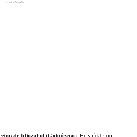
ecino de Idiazabal (Guipúzcoa)
. Ha sufrido un