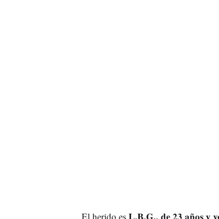
L.B.G., de 23 años y v
El herido es