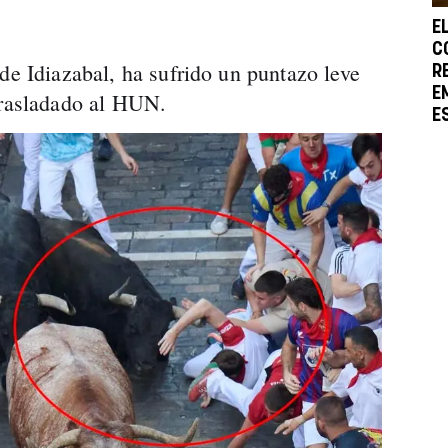
E
C
de Idiazabal, ha sufrido un puntazo leve
R
E
trasladado al HUN.
E