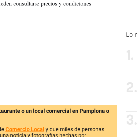
ueden consultarse precios y condiciones
Lo 
1.
2
staurante o un local comercial en Pamplona o
3
 de
Comercio Local
y que miles de personas
una noticia y fotografías hechas por