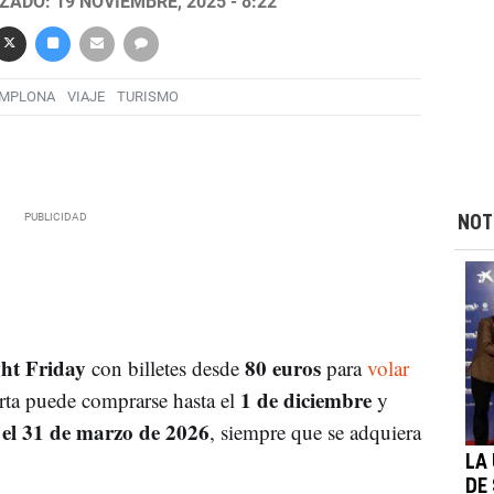
ZADO: 19 NOVIEMBRE, 2025 - 8:22
AMPLONA
VIAJE
TURISMO
NOT
ght Friday
80 euros
con billetes desde
para
volar
1 de diciembre
erta puede comprarse hasta el
y
 el 31 de marzo de 2026
, siempre que se adquiera
LA
DE