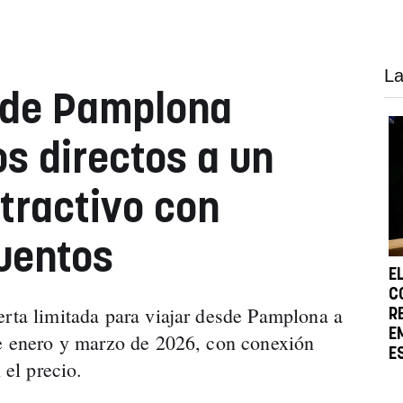
La
 de Pamplona
os directos a un
tractivo con
uentos
E
C
erta limitada para viajar desde Pamplona a
R
E
re enero y marzo de 2026, con conexión
E
 el precio.