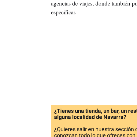
agencias de viajes, donde también p
específicas
¿Tienes una tienda, un bar, un re
alguna localidad de Navarra?
¿Quieres salir en nuestra sección
conozcan todo lo que ofreces con 