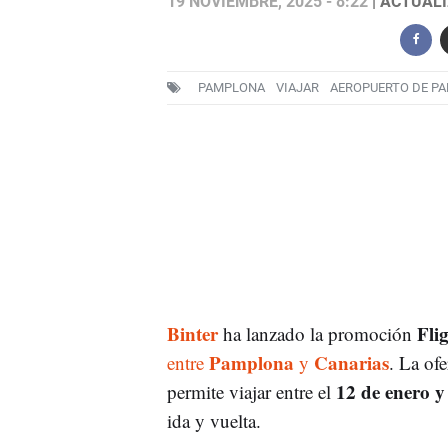
19 NOVIEMBRE, 2025 - 8:22
| ACTUALI
PAMPLONA
VIAJAR
AEROPUERTO DE P
Binter
Fli
ha lanzado la promoción
Pamplona
Canarias
entre
y
. La of
12 de enero y
permite viajar entre el
ida y vuelta.