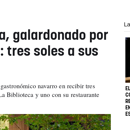
La
, galardonado por
: tres soles a sus
astronómico navarro en recibir tres
E
La Biblioteca y uno con su restaurante
C
R
E
E