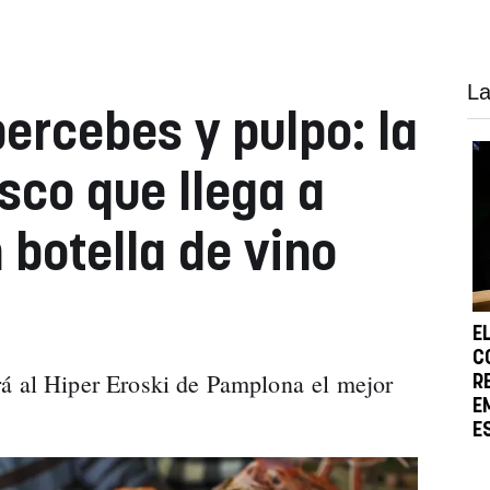
La
ercebes y pulpo: la
sco que llega a
botella de vino
E
C
rá al Hiper Eroski de Pamplona el mejor
R
E
E