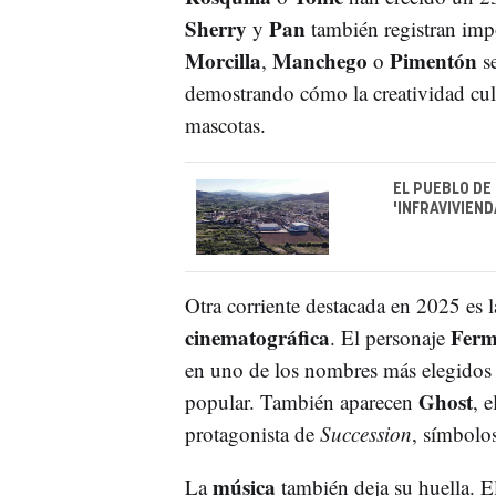
Sherry
Pan
y
también registran im
Morcilla
Manchego
Pimentón
,
o
se
demostrando cómo la creatividad culi
mascotas.
EL PUEBLO DE
'INFRAVIVIEN
Otra corriente destacada en 2025 es l
cinematográfica
Ferm
. El personaje
en uno de los nombres más elegidos pa
Ghost
popular. También aparecen
, 
protagonista de
Succession
, símbolos
música
La
también deja su huella. 