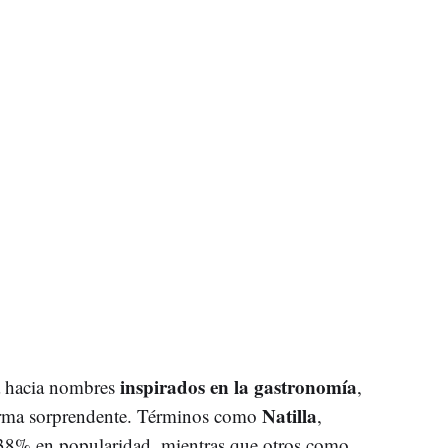
inspirados en la gastronomía
ta hacia nombres
,
Natilla
rma sorprendente. Términos como
,
38% en popularidad, mientras que otros como