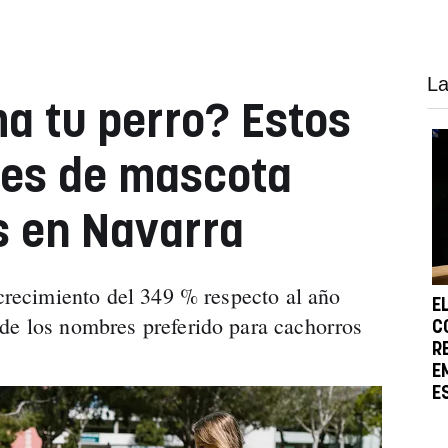
La
a tu perro? Estos
res de mascota
s en Navarra
 crecimiento del 349 % respecto al año
E
de los nombres preferido para cachorros
C
R
E
E