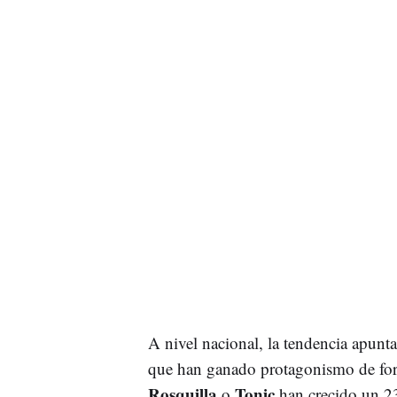
A nivel nacional, la tendencia apun
que han ganado protagonismo de fo
Rosquilla
Tonic
o
han crecido un 2