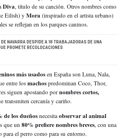
Diva
 a
, título de su canción. Otros nombres como
Mora
ie Eilish) y
(inspirado en el artista urbano)
es se reflejan en los parques caninos.
DE NAVARRA DESPIDE A 18 TRABAJADORAS DE UNA
QUE PROMETE RECOLOCACIONES
eninos más usados
en España son Luna, Nala,
machos
ue entre los
predominan Coco, Thor,
nombres cortos,
res siguen apostando por
ue transmiten cercanía y cariño.
 de los dueños
observar al animal
necesita
80% prefiere nombres breves
as que un
, con una
to para el perro como para su entorno.