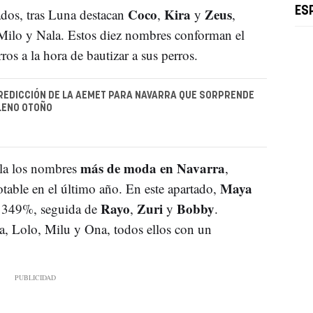
Coco
Kira
Zeus
ES
ados, tras Luna destacan
,
y
,
Milo y Nala. Estos diez nombres conforman el
ros a la hora de bautizar a sus perros.
PREDICCIÓN DE LA AEMET PARA NAVARRA QUE SORPRENDE
LENO OTOÑO
más de moda en Navarra
ela los nombres
,
Maya
table en el último año. En este apartado,
Rayo
Zuri
Bobby
l 349%, seguida de
,
y
.
, Lolo, Milu y Ona, todos ellos con un