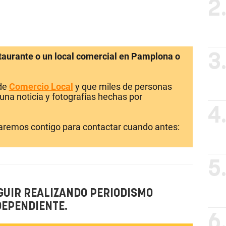
2
staurante o un local comercial en Pamplona o
3
 de
Comercio Local
y que miles de personas
una noticia y fotografías hechas por
4
laremos contigo para contactar cuando antes:
5
GUIR REALIZANDO PERIODISMO
DEPENDIENTE.
6