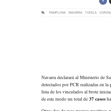
PAMPLONA
NAVARRA
TUDELA
CORONA
Navarra declarará al Ministerio de S
detectados por PCR realizadas en la p
lista de los vinculados al brote inici
37 casos
de este modo un total de
has
Otros dos de esos nuevos positivos g