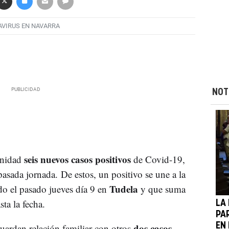
VIRUS EN NAVARRA
NOT
seis nuevos casos positivos
anidad
de Covid-19,
asada jornada. De estos, un positivo se une a la
Tudela
ado el pasado jueves día 9 en
y que suma
ta la fecha.
LA
PA
dos casos
EN 
uardan relación familiar con otros