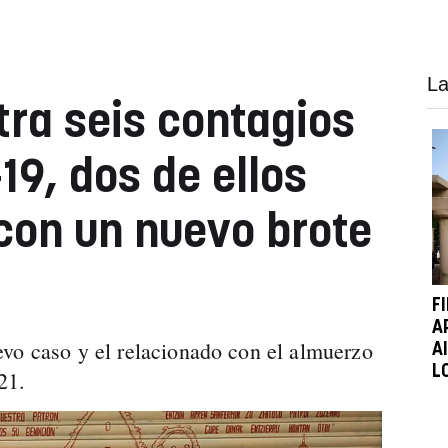
La
tra seis contagios
19, dos de ellos
con un nuevo brote
F
A
vo caso y el relacionado con el almuerzo
A
L
21.