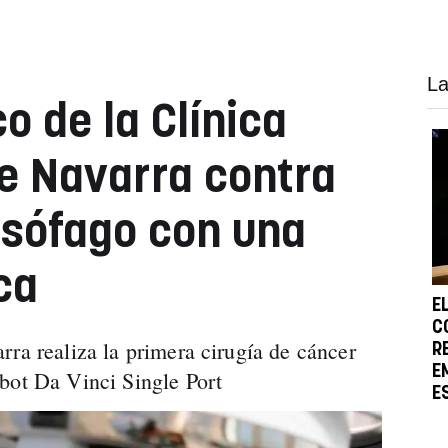
La
co de la Clínica
e Navarra contra
esófago con una
ca
E
C
rra realiza la primera cirugía de cáncer
R
E
bot Da Vinci Single Port
E