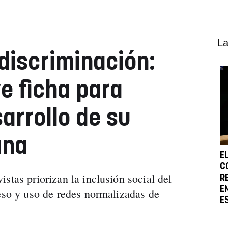
La
 discriminación:
e ficha para
arrollo de su
ana
E
C
stas priorizan la inclusión social del
R
E
ceso y uso de redes normalizadas de
E