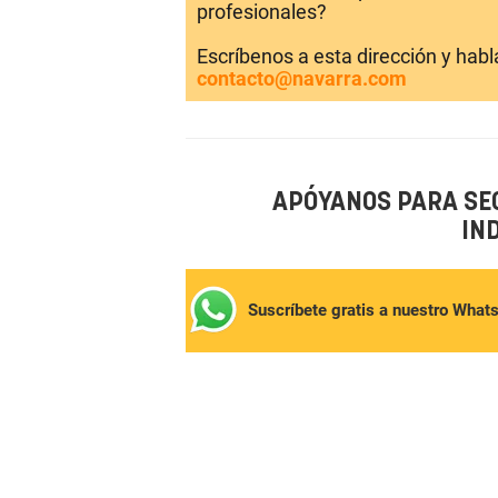
profesionales?
Escríbenos a esta dirección y hab
contacto@navarra.com
APÓYANOS PARA SE
IN
Suscríbete gratis a nuestro What