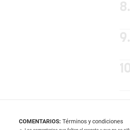
8
9
10
COMENTARIOS:
Términos y condiciones
Los comentarios que falten el respeto y que no se ciña