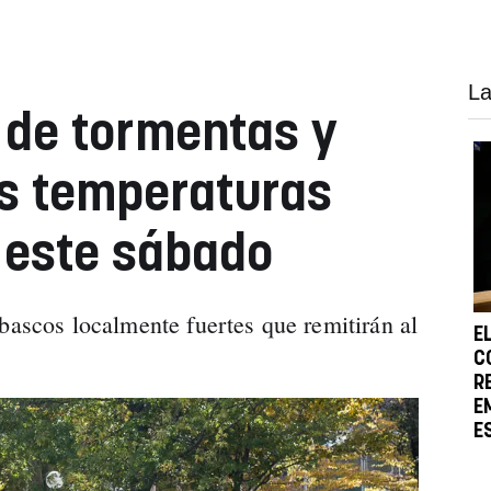
La
 de tormentas y
s temperaturas
 este sábado
bascos localmente fuertes que remitirán al
E
C
R
E
E