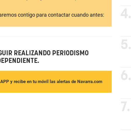
4
laremos contigo para contactar cuando antes:
5
GUIR REALIZANDO PERIODISMO
DEPENDIENTE.
6
sAPP y recibe en tu móvil las alertas de Navarra.com
7.