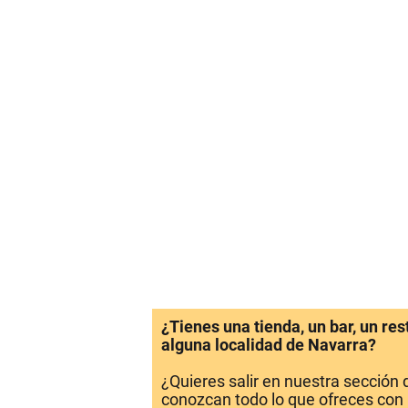
¿Tienes una tienda, un bar, un re
alguna localidad de Navarra?
¿Quieres salir en nuestra sección
conozcan todo lo que ofreces con 