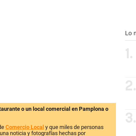
Lo 
1.
2
staurante o un local comercial en Pamplona o
3
 de
Comercio Local
y que miles de personas
una noticia y fotografías hechas por