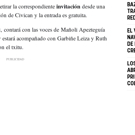
invitación
BA
retirar la correspondiente
desde una
TR
ón de Civican y la entrada es gratuita.
RE
ki, contará con las voces de Mañoli Apezteguía
EL 
 y estará acompañado con Garbiñe Leiza y Ruth
NA
DE
n el txitu.
CR
LO
AB
PR
CO