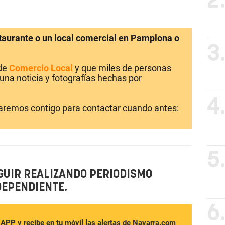
2
staurante o un local comercial en Pamplona o
3
 de
Comercio Local
y que miles de personas
una noticia y fotografías hechas por
4
laremos contigo para contactar cuando antes:
5
GUIR REALIZANDO PERIODISMO
DEPENDIENTE.
6
sAPP y recibe en tu móvil las alertas de Navarra.com