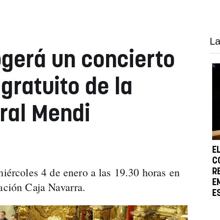
La
gerá un concierto
gratuito de la
ral Mendi
E
C
miércoles 4 de enero a las 19.30 horas en
R
E
dación Caja Navarra.
E