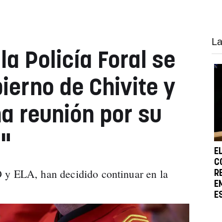
La
la Policía Foral se
ierno de Chivite y
a reunión por su
n"
E
C
 y ELA, han decidido continuar en la
R
E
E