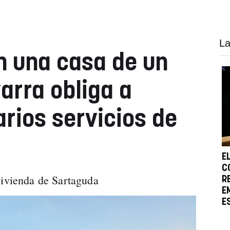
La
n una casa de un
arra obliga a
arios servicios de
E
C
vivienda de Sartaguda
R
E
E