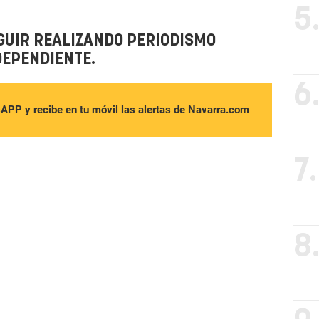
5
GUIR REALIZANDO PERIODISMO
DEPENDIENTE.
6
sAPP y recibe en tu móvil las alertas de Navarra.com
7.
8