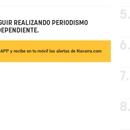
5
GUIR REALIZANDO PERIODISMO
DEPENDIENTE.
6
sAPP y recibe en tu móvil las alertas de Navarra.com
7.
8