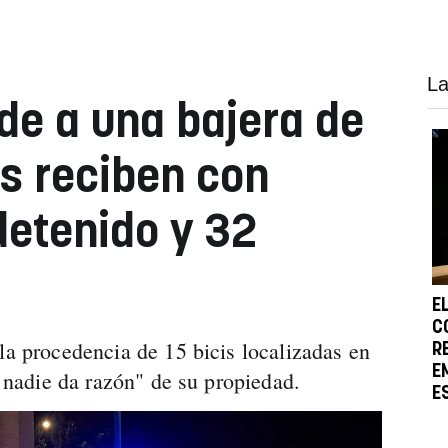
La
ude a una bajera de
s reciben con
detenido y 32
E
C
la procedencia de 15 bicis localizadas en
R
E
ue nadie da razón" de su propiedad.
E