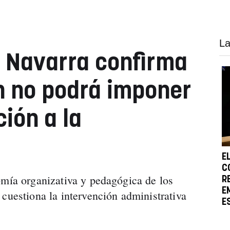
La
n Navarra confirma
n no podrá imponer
ión a la
E
C
omía organizativa y pedagógica de los
R
E
cuestiona la intervención administrativa
E