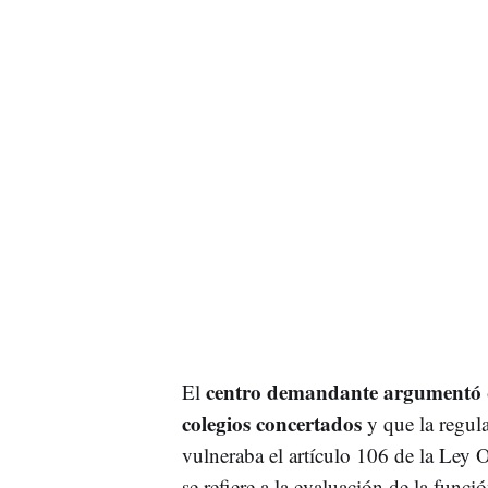
centro demandante argumentó qu
El
colegios concertados
y que la regul
vulneraba el artículo 106 de la Ley
se refiere a la evaluación de la funci