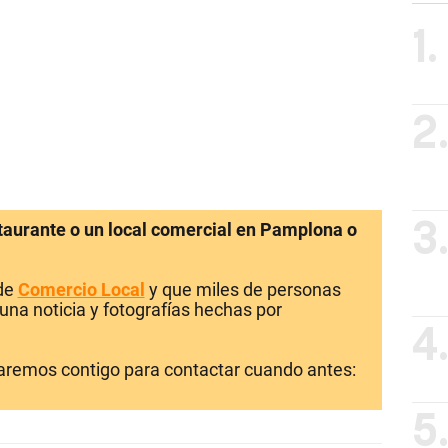
1.
2
staurante o un local comercial en Pamplona o
3
 de
Comercio Local
y que miles de personas
una noticia y fotografías hechas por
4
laremos contigo para contactar cuando antes:
5