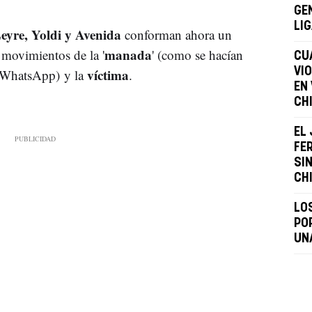
GEN
LI
yre, Yoldi y Avenida
conforman ahora un
manada
 movimientos de la '
' (como se hacían
CU
víctima
VI
e WhatsApp) y la
.
EN
CH
EL
FE
SI
CH
LO
PO
UN