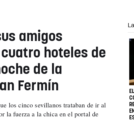
La
 sus amigos
 cuatro hoteles de
oche de la
San Fermín
E
C
e los cinco sevillanos trataban de ir al
R
E
 la fuerza a la chica en el portal de
E