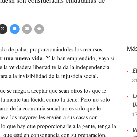
adesh son consideradas ciudadanas de
tado de paliar proporcionándoles los recursos
Más
r una nueva vida
. Y la han emprendido, vaya si
la verdadera libertad te la da la independencia
E
 a la invisibilidad de la injusticia social.
31
e se niega a aceptar que sean otros los que le
L
la mente tan lúcida como la tiene. Pero no solo
U
nario de la economía social no es solo que le
17
ue a los mayores les envíen a sus casas con
lo que hay que proporcionarle a la gente, tenga la
V
o
, que esté en consonancia con su preparación,