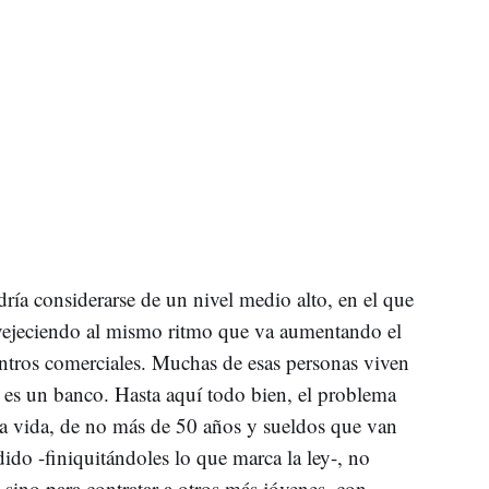
ía considerarse de un nivel medio alto, en el que
nvejeciendo al mismo ritmo que va aumentando el
centros comerciales. Muchas de esas personas viven
o es un banco. Hasta aquí todo bien, el problema
la vida, de no más de 50 años y sueldos que van
ido -finiquitándoles lo que marca la ley-, no
sino para contratar a otros más jóvenes, con