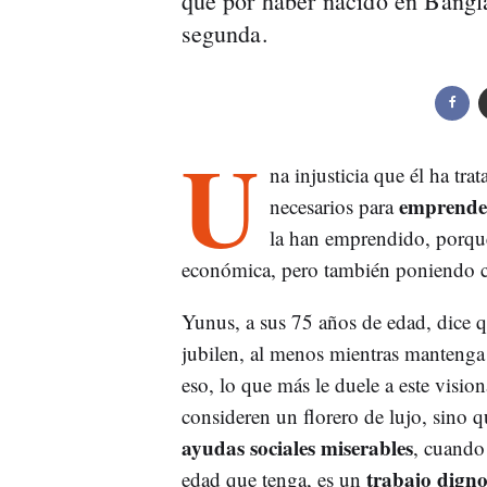
que por haber nacido en Bangl
segunda.
U
na injusticia que él ha tra
emprende
necesarios para
la han emprendido, porque 
económica, pero también poniendo cara
Yunus, a sus 75 años de edad, dice qu
jubilen, al menos mientras mantenga 
eso, lo que más le duele a este visio
consideren un florero de lujo, sino q
ayudas sociales miserables
, cuando 
trabajo dign
edad que tenga, es un