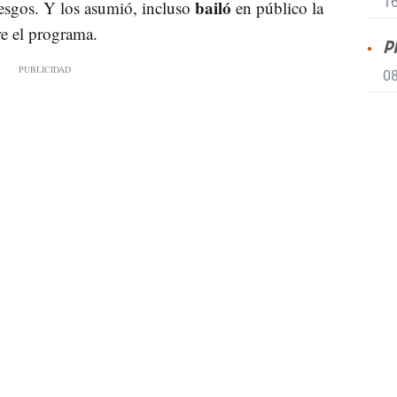
16
bailó
iesgos. Y los asumió, incluso
en público la
re el programa.
P
08