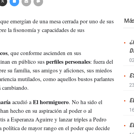
s que emergían de una mesa cerrada por uno de sus
Más
bre la fisonomía y capacidades de sus
¿
D
icos
, que conforme ascienden en sus
perfiles personales
02
minan en público sus
: fuera del
re su familia, sus amigos y aficiones, sus miedos
E
ariencia mutilados, como aquellos bustos parlantes
23
tá cambiando.
aría
El hormiguero
E
acudió a
. No ha sido el
 han hecho en su aspiración al poder o al
16
is a Esperanza Aguirre y lanzar triples a Pedro
E
la política de mayor rango en el poder que decide