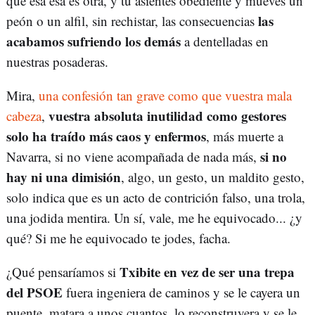
que esa esa es otra, y tú asientes obediente y mueves un
las
peón o un alfil, sin rechistar, las consecuencias
acabamos sufriendo los demás
a dentelladas en
nuestras posaderas.
Mira,
una confesión tan grave como que vuestra mala
vuestra absoluta inutilidad como gestores
cabeza
,
solo ha traído más caos y enfermos
, más muerte a
si no
Navarra, si no viene acompañada de nada más,
hay ni una dimisión
, algo, un gesto, un maldito gesto,
solo indica que es un acto de contrición falso, una trola,
una jodida mentira. Un sí, vale, me he equivocado... ¿y
qué? Si me he equivocado te jodes, facha.
Txibite en vez de ser una trepa
¿Qué pensaríamos si
del PSOE
fuera ingeniera de caminos y se le cayera un
puente, matara a unos cuantos, lo reconstruyera y se le