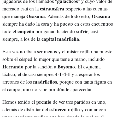
galácticos
jugadores de los llamados “
” y cuyo valor de
estratosfera
mercado está en la
respecto a las cuentas
Osasuna
Osasuna
que maneja
. Además de todo esto,
siempre ha dado la cara y ha puesto en estos encuentros
empeño
sufrir
todo el
por ganar, haciendo
, casi
capital madrileña
siempre, a los de la
.
Esta vez no iba a ser menos y el míster rojillo ha puesto
sobre el césped lo mejor que tiene a mano, incluido
Herrando
Boyomo
por la sanción a
. El esquema
4-1-4-1
táctico, el de casi siempre:
y a esperar los
madrileños
arreones de los
, porque con tanta figura en
el campo, uno no sabe por dónde aparecerán.
premio
Hemos tenido el
de ver tres partidos en uno,
esfuerzo
además de disfrutar del
rojillo y contar con
unos jugadores rojillos que han dejado la piel en el