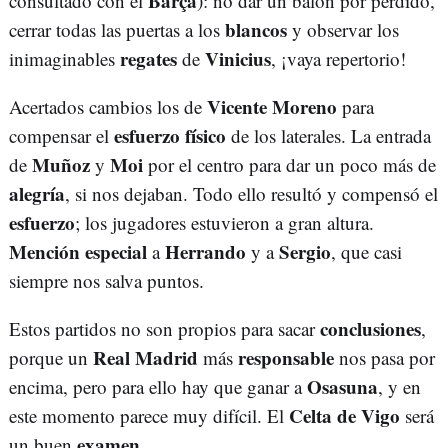
Barça
consultado con el
): no dar un balón por perdido,
blancos
cerrar todas las puertas a los
y observar los
regates
Vinicius
inimaginables
de
, ¡vaya repertorio!
Vicente Moreno
Acertados cambios los de
para
esfuerzo físico
compensar el
de los laterales. La entrada
Muñoz
Moi
de
y
por el centro para dar un poco más de
alegría
, si nos dejaban. Todo ello resultó y compensó el
esfuerzo
; los jugadores estuvieron a gran altura.
Mención especial
Herrando
Sergio
a
y a
, que casi
siempre nos salva puntos.
conclusiones
Estos partidos no son propios para sacar
,
Real Madrid
responsable
porque un
más
nos pasa por
Osasuna
encima, pero para ello hay que ganar a
, y en
Celta de Vigo
este momento parece muy difícil. El
será
examen
un buen
.