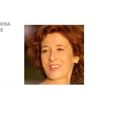
DENA
RE