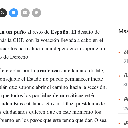
 en un puño
España
al resto de
. El desafío de
Más
ás la CUP, con la votación llevada a cabo en el
iciar los pasos hacia la independencia supone un
¿
do de Derecho.
31
prudencia
iere optar por la
ante tamaño dislate,
D
onsejable el Estado no puede permanecer inerte
30
alán que supone abrir el camino hacia la secesión.
partidos democráticos
 que todos los
estén
P
pendentistas catalanes. Susana Díaz, presidenta de
29
os ciudadanos quieren que en este momento los
bierno en los pasos que este tenga que dar. O sea
¡