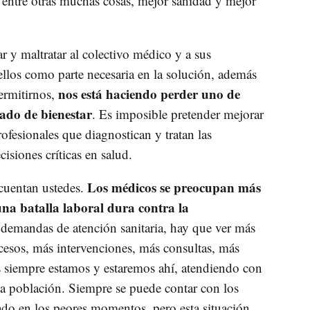
 entre otras muchas cosas, mejor sanidad y mejor
y maltratar al colectivo médico y a sus
ellos como parte necesaria en la solución, además
nos está haciendo perder uno de
ermitirnos,
tado de bienestar
. Es imposible pretender mejorar
rofesionales que diagnostican y tratan las
isiones críticas en salud.
Los médicos se preocupan más
uentan ustedes.
na batalla laboral dura contra la
 demandas de atención sanitaria, hay que ver más
cesos, más intervenciones, más consultas, más
s siempre estamos y estaremos ahí, atendiendo con
la población. Siempre se puede contar con los
o en los peores momentos, pero esta situación