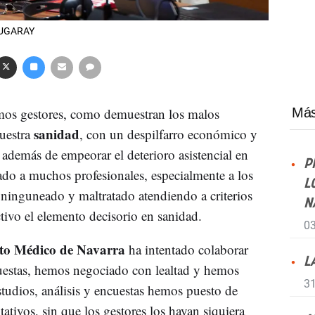
LZUGARAY
mos gestores, como demuestran los malos
Más
sanidad
nuestra
, con un despilfarro económico y
además de empeorar el deterioro asistencial en
P
do a muchos profesionales, especialmente a los
L
ninguneado y maltratado atendiendo a criterios
N
ctivo el elemento decisorio en sanidad.
03
to Médico de Navarra
ha intentado colaborar
L
uestas, hemos negociado con lealtad y hemos
31
estudios, análisis y encuestas hemos puesto de
ativos, sin que los gestores los hayan siquiera