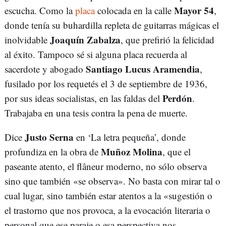
Mayor 54
escucha. Como la
placa
colocada en la calle
,
donde tenía su buhardilla repleta de guitarras mágicas el
Joaquín Zabalza
inolvidable
, que prefirió la felicidad
al éxito. Tampoco sé si alguna placa recuerda al
Santiago Lucus Aramendia
sacerdote y abogado
,
fusilado por los requetés el 3 de septiembre de 1936,
Perdón
por sus ideas socialistas, en las faldas del
.
Trabajaba en una tesis contra la pena de muerte.
Justo Serna
Dice
en ‘La letra pequeña’, donde
Muñoz Molina
profundiza en la obra de
, que el
paseante atento, el flâneur moderno, no sólo observa
sino que también «se observa». No basta con mirar tal o
cual lugar, sino también estar atentos a la «sugestión o
el trastorno que nos provoca, a la evocación literaria o
personal que ese paraje o esa perspectiva nos