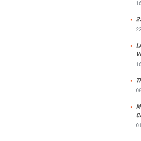
16
2
22
L
V
16
T
08
M
C
01