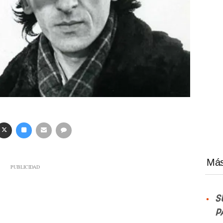
Más
S
P