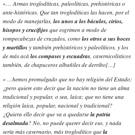
«…
Armas troglodíticas, paleolíticas, prehistóricas o
ante-históricas. Que tan troglodíticas las hacen, por el
los unos a los báculos, cirios,
modo de manejarlas,
hisopos y crucifijos
que esgrimen a modo de
los otros a sus hoces
rompecabezas de cruzados, como
y martillos
y también prehistóricos y paleolíticos, y los
los compases y escuadras
de más acá
, cavernicolísticos
también, de chapuceros albañiles de derribo[…]
» …hemos promulgado que no hay religión del Estado;
¿pero quiere esto decir que la nación no tiene un alma
tradicional y popular, o sea, laica; que no tiene una
religión laica, popular, nacional y tradicional?
la patria
¿Quiera ello decir que va a quedarse
desalmada
? No, no puede querer decir eso, y nada
la
sería más cavernario, más troglodítico que