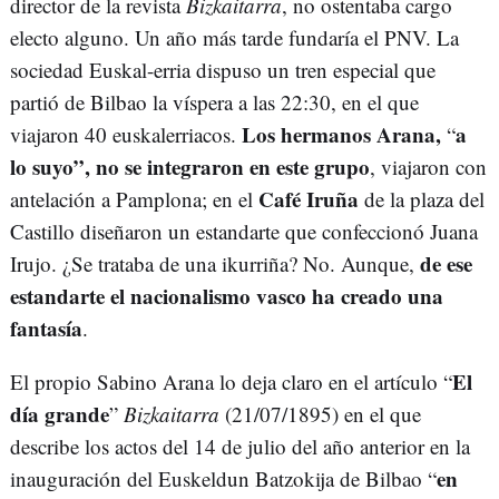
director de la revista
Bizkaitarra
, no ostentaba cargo
electo alguno. Un año más tarde fundaría el PNV. La
sociedad Euskal-erria dispuso un tren especial que
partió de Bilbao la víspera a las 22:30, en el que
Los hermanos Arana,
a
viajaron 40 euskalerriacos.
“
lo suyo”, no se integraron en este grupo
, viajaron con
Café Iruña
antelación a Pamplona; en el
de la plaza del
Castillo diseñaron un estandarte que confeccionó Juana
de ese
Irujo. ¿Se trataba de una ikurriña? No. Aunque,
estandarte el nacionalismo vasco ha creado una
fantasía
.
El
El propio Sabino Arana lo deja claro en el artículo “
día grande
”
Bizkaitarra
(21/07/1895) en el que
describe los actos del 14 de julio del año anterior en la
en
inauguración del Euskeldun Batzokija de Bilbao “