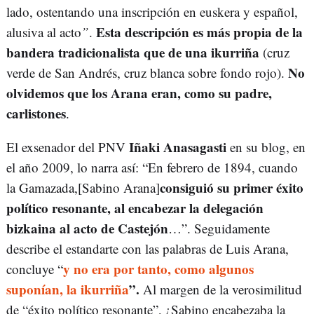
lado, ostentando una inscripción en euskera y español,
Esta
descripción es más propia de la
alusiva al acto
”
.
bandera tradicionalista que de una ikurriña
(cruz
No
verde de San Andrés, cruz blanca sobre fondo rojo).
olvidemos que los Arana eran, como su padre,
carlistones
.
Iñaki Anasagasti
El exsenador del PNV
en su blog, en
el año 2009, lo narra así: “En febrero de 1894, cuando
consiguió su primer éxito
la Gamazada,[Sabino Arana]
político resonante, al encabezar la delegación
bizkaina
al acto de Castejón
…”. Seguidamente
describe el estandarte con las palabras de Luis Arana,
y no era por tanto, como algunos
concluye “
suponían, la ikurriña
”.
Al margen de la verosimilitud
de “éxito político resonante”, ¿Sabino encabezaba la