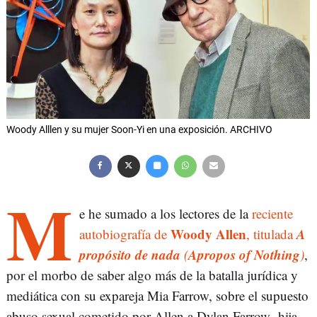
Woody Alllen y su mujer Soon-Yi en una exposición. ARCHIVO
M
e he sumado a los lectores de la
reciente
Woody Allen
A
autobiografía de
, titulada
propósito de nada
Apropos of Nothing
(
)
,
por el morbo de saber algo más de la batalla jurídica y
mediática con su expareja Mia Farrow, sobre el supuesto
abuso sexual cometido por Allen a Dylan Farrow -hija