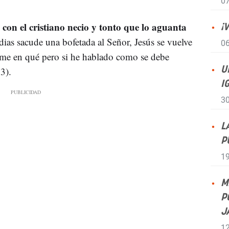
07
 con el cristiano necio y tonto que lo aguanta
¡
ias sacude una bofetada al Señor, Jesús se vuelve
06
dime en qué pero si he hablado como se debe
3).
U
I
30
L
P
19
M
P
J
12