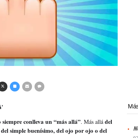
á'
Más
siempre conlleva un “más allá”
del
o
. Más allá
N
del simple buenísimo, del ojo por ojo o del