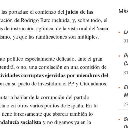
juicio de las
las portadas: el comienzo del
Más
ración de Rodrigo Rato incluida, y, sobre todo, el
'caso
os de instrucción agónica, de la vista oral del
L
mismo, ya que las ramificaciones son múltiples,
01
P
 político especialmente delicado, ante el gran
C
tendrá, o no, una correlación en una comisión de
31
tividades corruptas ejercidas por miembros del
on en su pacto de investidura el PP y Ciudadanos.
E
M
itar a hablar de la corrupción del partido
ia o en otros varios puntos de España. En lo
27
s' tiene forzosamente que abarcar también lo
S
dalucía socialista
y no digamos ya en la
Q