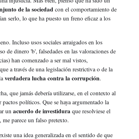
 una injusticia. Más bien, pienso que ha sido un
njunto de la sociedad
con el comportamiento de
n serlo, lo que ha puesto un freno eficaz a los
eno. Incluso usos sociales arraigados en los
 de dinero 'b', falsedades en las valoraciones de
ncias) han comenzado a ser mal vistos,
ue a través de una legislación restrictiva o de la
verdadera lucha contra la corrupción
la
.
ha, que jamás debería utilizarse, en el contexto al
r pactos políticos. Que se haya argumentado la
acuerdo de investidura
ar un
que resolviese el
, me parece un falso pretexto.
xiste una idea generalizada en el sentido de que