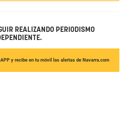
GUIR REALIZANDO PERIODISMO
DEPENDIENTE.
sAPP y recibe en tu móvil las alertas de Navarra.com