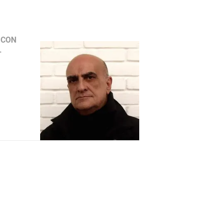
 CON
L