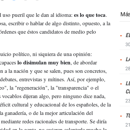
es lo que toca
l uso pueril que le dan al idioma:
.
Más
sa, escribir o hablar de algo distinto, opuesto, a la
órdenes que éstos candidatos de medio pelo
E
30
uicio político, ni siquiera de una opinión:
L
lo disimulan muy bien
 capaces
, de abordar
28
n a la nación y que se salen, pues son concretos,
ebates, entrevistas y mítines. Así, por ejemplo,
L
o", la "regeneración", la "transparencia" o el
C
vocablos dijeran algo, pero ninguno dice nada,
23
ficit cultural y educacional de los españoles, de la
la ganadería, o de la mejor articulación del
T
s mediante redes racionales de transporte. Se diría
21
dad en la gente, no quieren calentarle mucho la