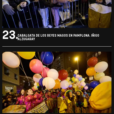
22.
CABALGATA DE LOS REYES MAGOS EN PAMPLONA. IÑIGO
ALZUGARAY
23.
CABALGATA DE LOS REYES MAGOS EN PAMPLONA. IÑIGO
ALZUGARAY