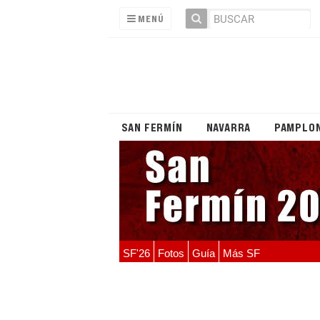
MENÚ
SAN FERMÍN
NAVARRA
PAMPLO
SF'26
Fotos
Guía
Más SF