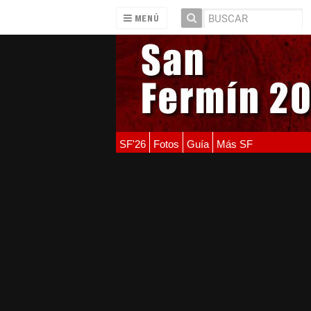
MENÚ
SF'26
Fotos
Guía
Más SF