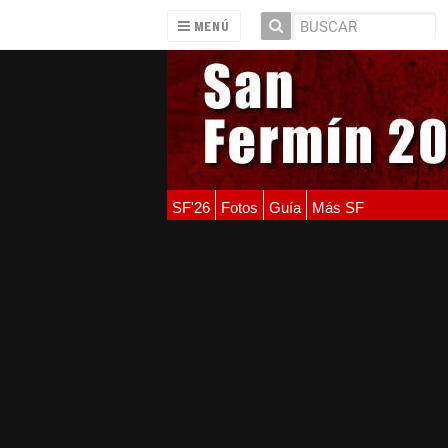
MENÚ
SF'26
Fotos
Guía
Más SF