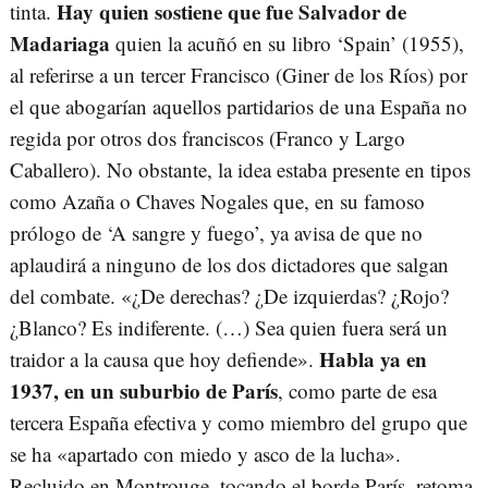
Hay quien sostiene que fue Salvador de
tinta.
Madariaga
quien la acuñó en su libro ‘Spain’ (1955),
al referirse a un tercer Francisco (Giner de los Ríos) por
el que abogarían aquellos partidarios de una España no
regida por otros dos franciscos (Franco y Largo
Caballero). No obstante, la idea estaba presente en tipos
como Azaña o Chaves Nogales que, en su famoso
prólogo de ‘A sangre y fuego’, ya avisa de que no
aplaudirá a ninguno de los dos dictadores que salgan
del combate. «¿De derechas? ¿De izquierdas? ¿Rojo?
¿Blanco? Es indiferente. (…) Sea quien fuera será un
Habla ya en
traidor a la causa que hoy defiende».
1937, en un suburbio de París
, como parte de esa
tercera España efectiva y como miembro del grupo que
se ha «apartado con miedo y asco de la lucha».
Recluido en Montrouge, tocando el borde París, retoma