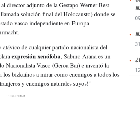
o al director adjunto de la Gestapo Werner Best
N
a llamada solución final del Holocausto) donde se
09
 estado vasco independiente en Europa
hrmacht.
N
31
 atávico de cualquier partido nacionalista del
expresión xenófoba
clara
, Sabino Arana es un
¿
do Nacionalista Vasco (Geroa Bai) e inventó la
12
án los bizkaínos a mirar como enemigos a todos los
tranjeros y enemigos naturales suyos!"