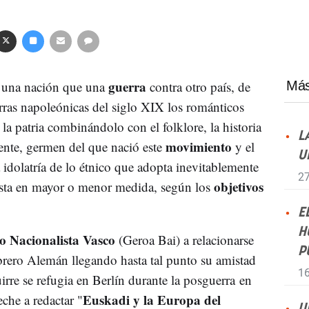
guerra
 una nación que una
contra otro país, de
Más
rras napoleónicas del siglo XIX los románticos
a patria combinándolo con el folklore, la historia
L
movimiento
iente, germen del que nació este
y el
U
 idolatría de lo étnico que adopta inevitablemente
27
objetivos
lista en mayor o menor medida, según los
E
H
o Nacionalista Vasco
(Geroa Bai) a relacionarse
P
brero Alemán llegando hasta tal punto su amistad
16
rre se refugia en Berlín durante la posguerra en
Euskadi y la Europa del
he a redactar "
U