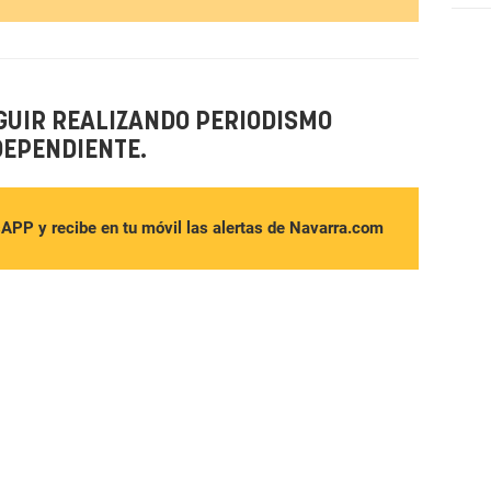
GUIR REALIZANDO PERIODISMO
DEPENDIENTE.
sAPP y recibe en tu móvil las alertas de Navarra.com