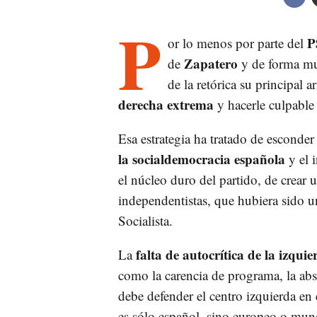
P
P
or lo menos por parte del
Zapatero
de
y de forma mu
de la retórica su principal 
derecha extrema
y hacerle culpable
Esa estrategia ha tratado de esconder
la socialdemocracia española
y el 
el núcleo duro del partido, de crear 
independentistas, que hubiera sido un
Socialista.
falta de autocrítica de la izquie
La
como la carencia de programa, la abs
debe defender el centro izquierda en
es sólo español, sino europeo o mun