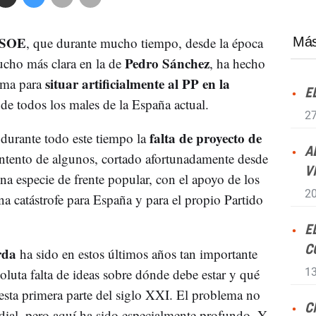
SOE
, que durante mucho tiempo, desde la época
Más
Pedro Sánchez
cho más clara en la de
, ha hecho
situar artificialmente al PP en la
arma para
E
 de todos los males de la España actual.
27
falta de proyecto de
 durante todo este tiempo la
A
intento de algunos, cortado afortunadamente desde
V
una especie de frente popular, con el apoyo de los
20
a catástrofe para España y para el propio Partido
E
C
rda
ha sido en estos últimos años tan importante
oluta falta de ideas sobre dónde debe estar y qué
13
 esta primera parte del siglo XXI. El problema no
C
dial, pero aquí ha sido especialmente profundo. Y